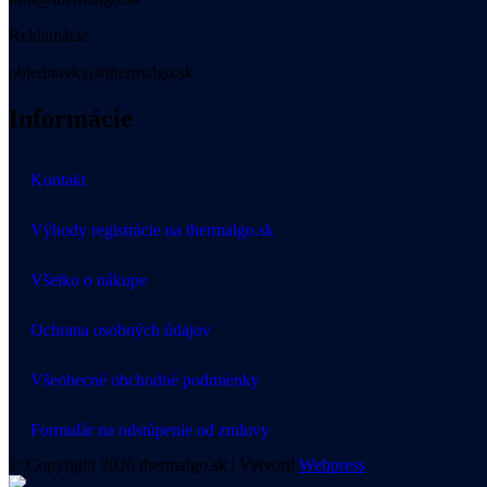
Reklamácie
objednavky@thermalgo.sk
Informácie
Kontakt
Výhody registrácie na thermalgo.sk
Všetko o nákupe
Ochrana osobných údajov
Všeobecné obchodné podmienky
Formulár na odstúpenie od zmluvy
© Copyright 2026 thermalgo.sk | Vytvoril
Webpress