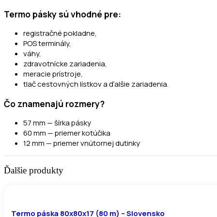
Termo pásky sú vhodné pre:
registračné pokladne,
POS terminály,
váhy,
zdravotnícke zariadenia,
meracie prístroje,
tlač cestovných lístkov a ďalšie zariadenia.
Čo znamenajú rozmery?
57 mm — šírka pásky
60 mm — priemer kotúčika
12 mm — priemer vnútornej dutinky
Ďalšie produkty
Termo páska 80x80x17 (80 m) – Slovensko