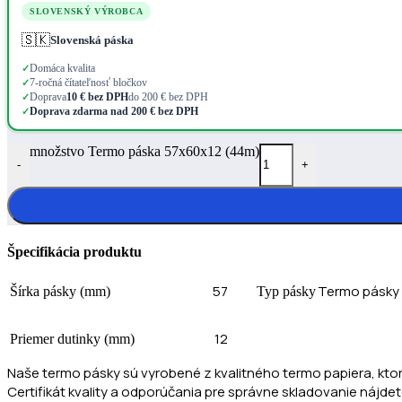
SLOVENSKÝ VÝROBCA
🇸🇰
Slovenská páska
Domáca kvalita
✓
7-ročná čítateľnosť bločkov
✓
Doprava
10 € bez DPH
do 200 € bez DPH
✓
Doprava zdarma nad 200 € bez DPH
✓
množstvo Termo páska 57x60x12 (44m)
-
+
Špecifikácia produktu
57
Termo pásky 
Šírka pásky (mm)
Typ pásky
12
Priemer dutinky (mm)
Naše termo pásky sú vyrobené z kvalitného termo papiera, kto
Certifikát kvality a odporúčania pre správne skladovanie nájdet