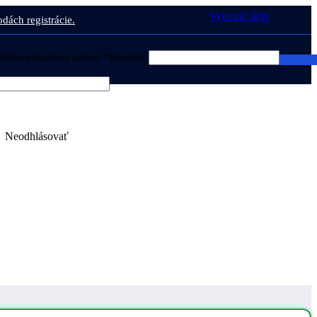
Vytvoriť účet
odách registrácie.
alebo e-mailová adresa
*
Povinné
0,00
Neodhlásovať