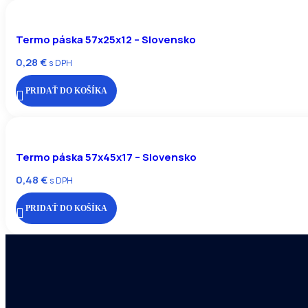
Termo páska 57x25x12 – Slovensko
0,28
€
s DPH
PRIDAŤ DO KOŠÍKA
Termo páska 57x45x17 – Slovensko
0,48
€
s DPH
PRIDAŤ DO KOŠÍKA