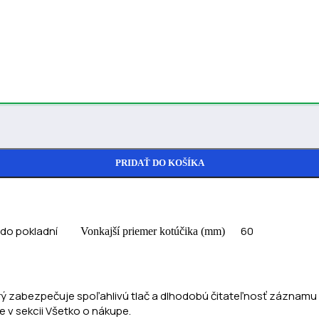
PRIDAŤ DO KOŠÍKA
do pokladní
60
Vonkajší priemer kotúčika (mm)
rý zabezpečuje spoľahlivú tlač a dlhodobú čitateľnosť záznamu 
e v sekcii Všetko o nákupe.