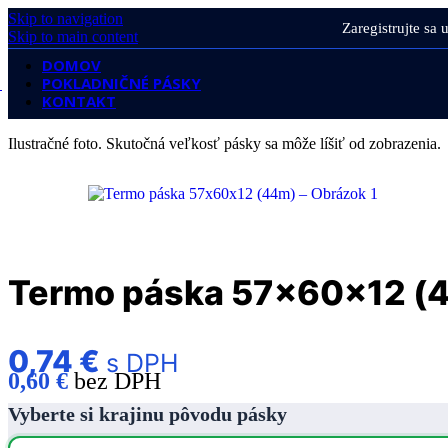
Skip to navigation
Zaregistrujte sa
Skip to main content
DOMOV
POKLADNIČNÉ PÁSKY
KONTAKT
Ilustračné foto. Skutočná veľkosť pásky sa môže líšiť od zobrazenia.
Termo páska 57x60x12 (
0,74
€
s DPH
0,60
€
bez DPH
Vyberte si krajinu pôvodu pásky