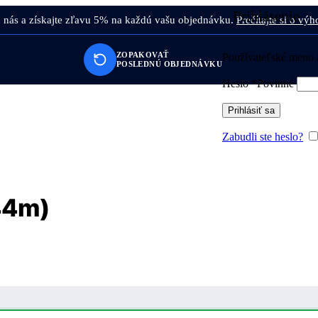
Prihlásenie
 u nás a získajte zľavu 5% na každú vašu objednávku.
Prečítajte si o výh
ZOPAKOVAŤ
Používateľské meno 
POSLEDNÚ OBJEDNÁVKU
Heslo
*
Povinné
Prihlásiť sa
Zabudli ste heslo?
44m)