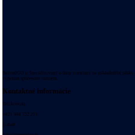
thermalGO je špecializovaný e-shop zameraný na pokladničné pásky a
výberom správneho rozmeru.
Kontaktné informácie
Tel. kontakt
+421 944 152 211
E-mail
info@thermalgo.sk