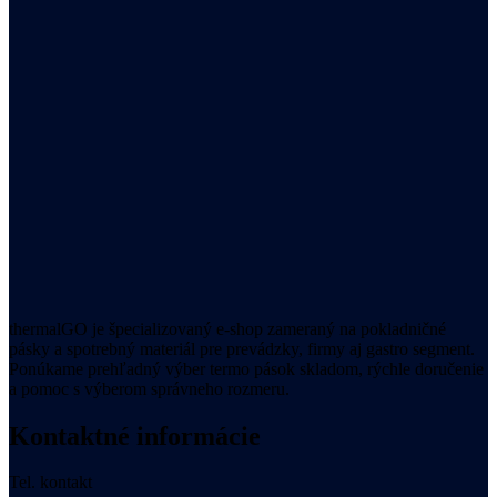
thermalGO je špecializovaný e-shop zameraný na pokladničné
pásky a spotrebný materiál pre prevádzky, firmy aj gastro segment.
Ponúkame prehľadný výber termo pások skladom, rýchle doručenie
a pomoc s výberom správneho rozmeru.
Kontaktné informácie
Tel. kontakt