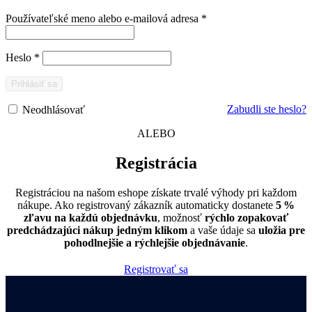
Povinné
Používateľské meno alebo e-mailová adresa
*
Povinné
Heslo
*
Prihlásiť sa
Zabudli ste heslo?
Neodhlásovať
ALEBO
Registrácia
Registráciou na našom eshope získate trvalé výhody pri každom
nákupe. Ako registrovaný zákazník automaticky dostanete
5 %
zľavu na každú objednávku
, možnosť
rýchlo zopakovať
predchádzajúci nákup jedným klikom
a vaše údaje sa
uložia pre
pohodlnejšie a rýchlejšie objednávanie
.
Registrovať sa