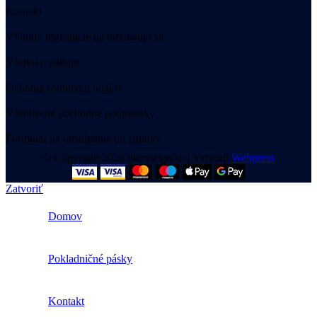
Kontakt
Výhody registrácie na thermalgo.sk
Všetko o nákupe
Ochrana osobných údajov
Všeobecné obchodné podmienky
Formulár na odstúpenie od zmluvy
© Copyright 2026 thermalgo.sk | Vytvoril
Webpress
Zatvoriť
Domov
Pokladničné pásky
Kontakt