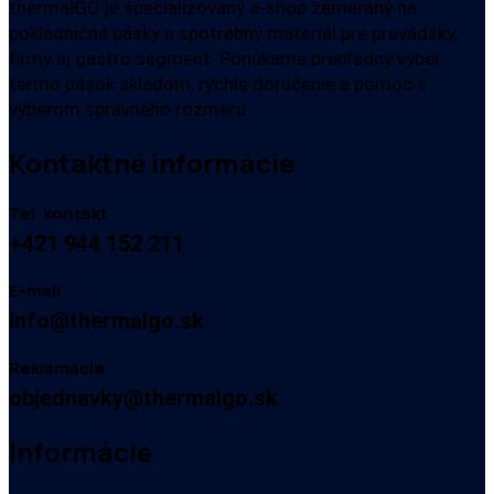
thermalGO je špecializovaný e-shop zameraný na
pokladničné pásky a spotrebný materiál pre prevádzky,
firmy aj gastro segment. Ponúkame prehľadný výber
termo pások skladom, rýchle doručenie a pomoc s
výberom správneho rozmeru.
Kontaktné informácie
Tel. kontakt
+421 944 152 211
E-mail
info@thermalgo.sk
Reklamácie
objednavky@thermalgo.sk
Informácie