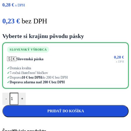
0,28
€
s DPH
0,23
€
bez DPH
Vyberte si krajinu pôvodu pásky
SLOVENSKÝ VÝROBCA
0,28
€
🇸🇰
Slovenská páska
s DPH
Domáca kvalita
✓
7-ročná čítateľnosť bločkov
✓
Doprava
10 € bez DPH
do 200 € bez DPH
✓
Doprava zdarma nad 200 € bez DPH
✓
-
+
PRIDAŤ DO KOŠÍKA