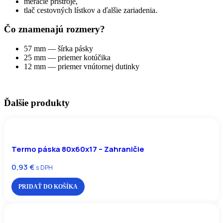
meracie prístroje,
tlač cestovných lístkov a ďalšie zariadenia.
Čo znamenajú rozmery?
57 mm — šírka pásky
25 mm — priemer kotúčika
12 mm — priemer vnútornej dutinky
Ďalšie produkty
Termo páska 80x60x17 – Zahraničie
0,93
€
s DPH
PRIDAŤ DO KOŠÍKA