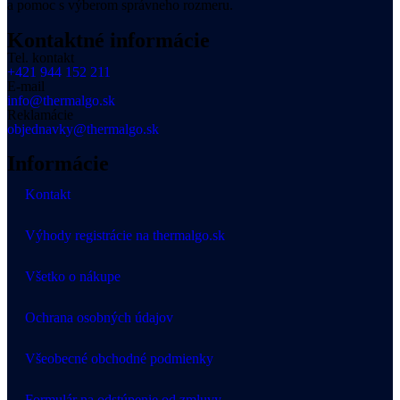
a pomoc s výberom správneho rozmeru.
Kontaktné informácie
Tel. kontakt
+421 944 152 211
E-mail
info@thermalgo.sk
Reklamácie
objednavky@thermalgo.sk
Informácie
Kontakt
Výhody registrácie na thermalgo.sk
Všetko o nákupe
Ochrana osobných údajov
Všeobecné obchodné podmienky
Formulár na odstúpenie od zmluvy