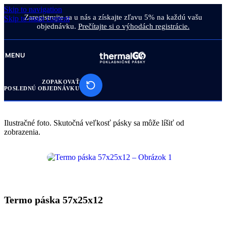
Skip to navigation
Zaregistrujte sa u nás a získajte zľavu 5% na každú vašu
Skip to main content
objednávku.
Prečítajte si o výhodách registrácie.
MENU
ZOPAKOVAŤ
POSLEDNÚ OBJEDNÁVKU
Ilustračné foto. Skutočná veľkosť pásky sa môže líšiť od
zobrazenia.
Termo páska 57x25x12