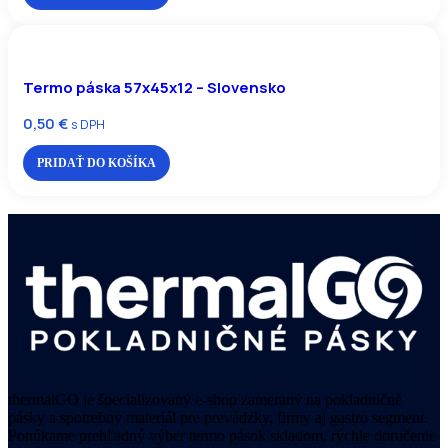
Termo páska 57x45x12 – Slovensko
0,50
€
s DPH
PRIDAŤ DO KOŠÍKA
thermalGO je špecializovaný e-shop zameraný na pokladničné
pásky a spotrebný materiál pre prevádzky, firmy aj gastro segment.
Ponúkame prehľadný výber termo pások skladom, rýchle doručenie