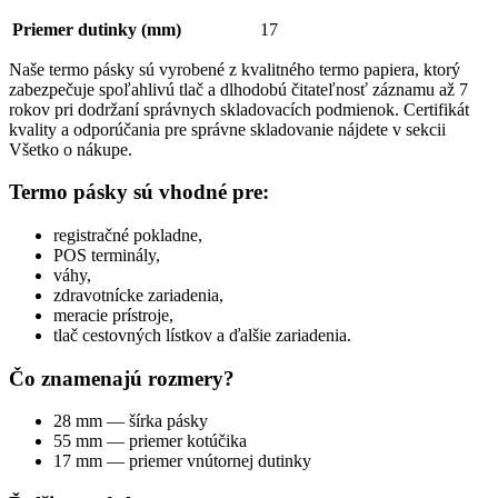
Priemer dutinky (mm)
17
Naše termo pásky sú vyrobené z kvalitného termo papiera, ktorý
zabezpečuje spoľahlivú tlač a dlhodobú čitateľnosť záznamu až 7
rokov pri dodržaní správnych skladovacích podmienok. Certifikát
kvality a odporúčania pre správne skladovanie nájdete v sekcii
Všetko o nákupe.
Termo pásky sú vhodné pre:
registračné pokladne,
POS terminály,
váhy,
zdravotnícke zariadenia,
meracie prístroje,
tlač cestovných lístkov a ďalšie zariadenia.
Čo znamenajú rozmery?
28 mm — šírka pásky
55 mm — priemer kotúčika
17 mm — priemer vnútornej dutinky