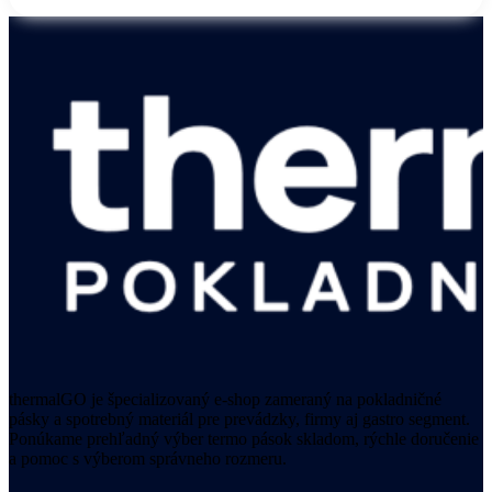
thermalGO je špecializovaný e-shop zameraný na pokladničné
pásky a spotrebný materiál pre prevádzky, firmy aj gastro segment.
Ponúkame prehľadný výber termo pások skladom, rýchle doručenie
a pomoc s výberom správneho rozmeru.