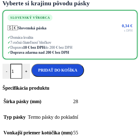
Vyberte si krajinu pôvodu pásky
SLOVENSKÝ VÝROBCA
0,34
€
🇸🇰
Slovenská páska
s DPH
Domáca kvalita
✓
7-ročná čítateľnosť bločkov
✓
Doprava
10 € bez DPH
do 200 € bez DPH
✓
Doprava zdarma nad 200 € bez DPH
✓
množstvo Termo páska 28x55x17 (35m)
PRIDAŤ DO KOŠÍKA
-
+
Špecifikácia produktu
Šírka pásky (mm)
28
Typ pásky
Termo pásky do pokladní
Vonkajší priemer kotúčika (mm)
55