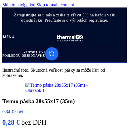
Skip to navigation
Skip to main content
Zaregistrujte sa u nás a získajte zľavu 5% na každú vašu
objednávku.
Prečítajte si o výhodách registrácie.
MENU
ZOPAKOVAŤ
POSLEDNÚ OBJEDNÁVKU
Ilustračné foto. Skutočná veľkosť pásky sa môže líšiť od
zobrazenia.
Termo páska 28x55x17 (35m)
0,34
€
s DPH
0,28
€
bez DPH